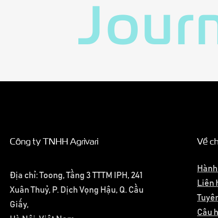
Jour
Công ty TNHH Agrivari
Về ch
Hành 
Địa chỉ: Toong, Tầng 3 TTTM IPH, 241
Liên 
Xuân Thuỷ, P. Dịch Vọng Hậu,
Q. Cầu
Tuyên
Giấy,
Câu 