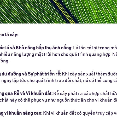
ho lá cây:
ớc lá và Khả năng hấp thụ ánh nắng
: Lá lớn có lợi trong 
nhiều năng lượng mặt trời hơn cho quá trình quang hợp. N
ường.
 dư đường và Sự phát triển rễ
: Khi cây sản xuất thêm đườ
n ngay lập tức cho quá trình trao đổi chất, nó có thể cung
ng qua Rễ và Vi khuẩn đất:
Rễ cây phát ra các hợp chất hữu 
chất này có thể phục vụ như nguồn thức ăn cho vi khuẩn đ
g vi khuẩn nâng cao
: Khi vi khuẩn đất có quyền truy cập