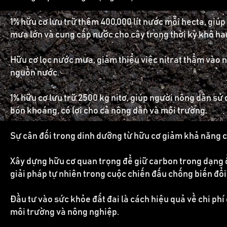
1% hữu cơ lưu trữ thêm 400,000 lít nước mỗi hecta, giú
mưa lớn và cung cấp nước cho cây trong thời kỳ khô ha
Hữu cơ lọc nước mưa, giảm thiểu việc nitrat thẩm vào 
nguồn nước.
1% hữu cơ lưu trữ 2500 kg nitơ, giúp người nông dân sử
bón khoáng, có lợi cho cả nông dân và môi trường.
Sự cân đối trong dinh dưỡng từ hữu cơ giảm khả năng c
Xây dựng hữu cơ quan trọng để giữ carbon trong dạng ổ
giải pháp tự nhiên trong cuộc chiến đấu chống biến đổi
Đầu tư vào sức khỏe đất đai là cách hiệu quả về chi phí
môi trường và nông nghiệp.