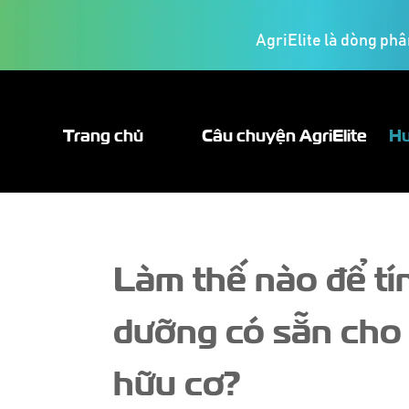
AgriElite là dòng phâ
Trang chủ
Câu chuyện AgriElite
Hư
Làm thế nào để tí
dưỡng có sẵn cho 
hữu cơ?