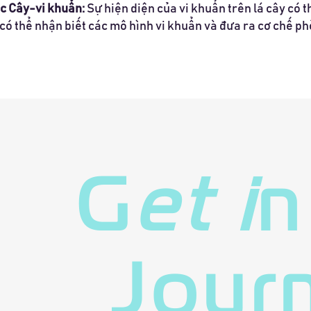
c Cây-vi khuẩn:
Sự hiện diện của vi khuẩn trên lá cây có 
 có thể nhận biết các mô hình vi khuẩn và đưa ra cơ chế p
G
et i
n
Jour