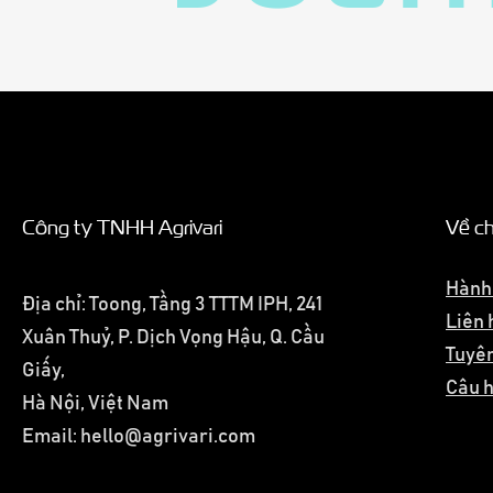
Công ty TNHH Agrivari
Về ch
Hành 
Địa chỉ: Toong, Tầng 3 TTTM IPH, 241
Liên 
Xuân Thuỷ, P. Dịch Vọng Hậu,
Q. Cầu
Tuyên
Giấy,
Câu 
Hà Nội
, Việt Nam
Email:
hello@agrivari.com