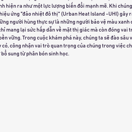
anh hiện ra như một lực lượng biến đổi mạnh mẽ. Khi chúng
iệu ứng "đảo nhiệt đô thị" (Urban Heat Island -UHI) gây r
ững người hùng thực sự là những người bảo vệ màu xanh ch
hỉ mang lại sức hấp dẫn về mặt thị giác mà còn đóng vai t
 bền vững. Trong cuộc khám phá này, chúng ta sẽ đào sâu 
 cỏ, công nhận vai trò quan trọng của chúng trong việc ch
ợ bổ sung từ phân bón sinh học.