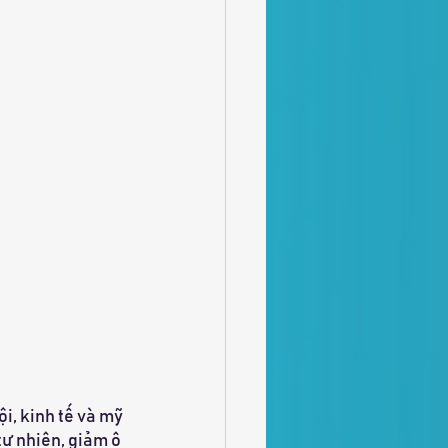
i, kinh tế và mỹ 
ự nhiên, giảm ô 