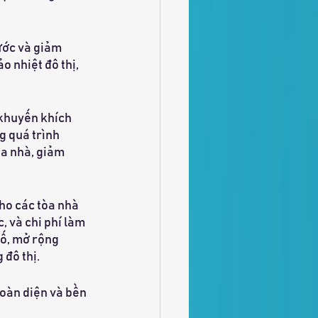
ước và giảm 
o nhiệt đô thị, 
khuyến khích 
g quá trình 
òa nhà, giảm 
cho các tòa nhà 
 và chi phí làm 
ố, mở rộng 
 đô thị.
oàn diện và bền 