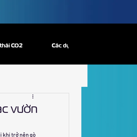
thải CO2
Các dự án
ác vườn
 khi trở nên gò 