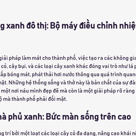
xanh đô thị: Bộ máy điều chỉnh nhiệt
iải pháp làm mát cho thành phố, việc tạo ra các không gia
cỏ, cây bụi, và các loại cây xanh khác đóng vai trò như lá 
cấp bóng mát, phát thải hơi nước thông qua quá trình quan
ặt. Những hệ thống sống và thở này là bản chất của sự đàn 
à một nơi náu mình đẹp đẽ mà còn là một giải pháp rõ ràng
ộ mà thành phố phải đối mặt.
à phủ xanh: Bức màn sống trên cao
 trí bởi một loạt các loại cây cỏ đa dạng, nâng cao khái n