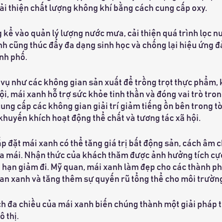
ải thiện chất lượng không khí bằng cách cung cấp oxy.
kể vào quản lý lượng nước mưa, cải thiện quá trình lọc n
anh cũng thúc đẩy đa dạng sinh học và chống lại hiệu ứng đả
nh phố.
vụ như các không gian sản xuất để trồng trọt thực phẩm, 
i, mái xanh hỗ trợ sức khỏe tinh thần và đóng vai trò tron
cung cấp các không gian giải trí giảm tiếng ồn bên trong t
khuyến khích hoạt động thể chất và tương tác xã hội.
lắp đặt mái xanh có thể tăng giá trị bất động sản, cách âm 
ủa mái. Nhận thức của khách thăm được ảnh hưởng tích cực,
i hạn giảm đi. Mỹ quan, mái xanh làm đẹp cho các thành ph
an xanh và tăng thêm sự quyến rũ tổng thể cho môi trường
ch đa chiều của mái xanh biến chúng thành một giải pháp t
ô thị.