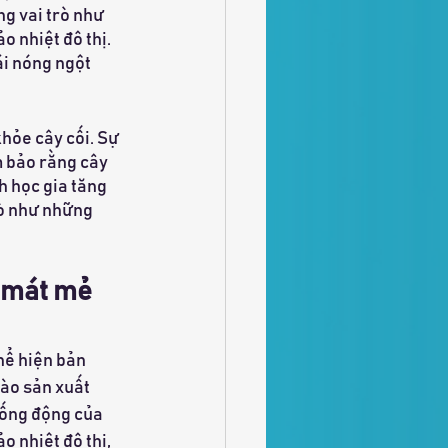
g vai trò như 
o nhiệt đô thị. 
i nóng ngột 
hỏe cây cối. Sự 
 bảo rằng cây 
 học gia tăng 
rò như những 
ự mát mẻ
hể hiện bản 
ào sản xuất 
sống động của 
 nhiệt đô thị, 