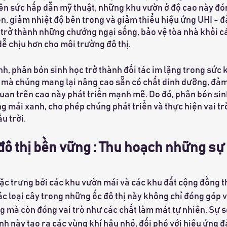
rên sức hấp dẫn mỹ thuật, những khu vườn ở độ cao này đón
ên, giảm nhiệt độ bên trong và giảm thiểu hiệu ứng UHI - đả
 trở thành những chướng ngại sống, bảo vệ tòa nhà khỏi cá
ễ chịu hơn cho môi trường đô thị.
h, phân bón sinh học trở thành đối tác im lặng trong sức k
t mà chúng mang lại nâng cao sẵn có chất dinh dưỡng, đảm
uan trên cao này phát triển mạnh mẽ. Do đó, phân bón sinh
g mái xanh, cho phép chúng phát triển và thực hiện vai t
u trời.
đô thị bền vững : Thu hoạch những s
ặc trưng bởi các khu vườn mái và các khu đất cộng đồng t
c loại cây trong những ốc đô thị này không chỉ đóng góp v
 mà còn đóng vai trò như các chất làm mát tự nhiên. Sự 
 này tạo ra các vùng khí hậu nhỏ, đối phó với hiệu ứng đảo