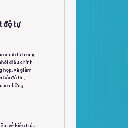
 độ tự 
n xanh là trung 
phổi điều chỉnh 
g hợp, và giảm 
hồi đô thị, 
 cho những 
iệm về kiến trúc 