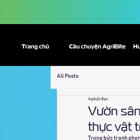
Trang chủ
Câu chuyện AgriElite
Hư
All Posts
4 phút đọc
Vườn sân 
thực vật 
Trong bức tranh phong