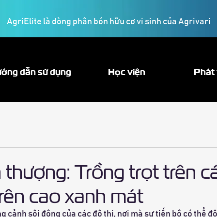
AgriElite là dòng phân bón hữu cơ vi sinh của Agrivari
ớng dẫn sử dụng
Học viện
Phát 
thượng: Trồng trọt trên c
trên cao xanh mát
 cảnh sôi động của các đô thị, nơi mà sự tiến bộ có thể đôi